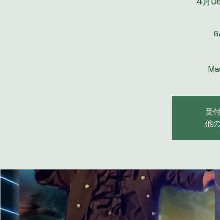
4月0
G
Ma
受
他